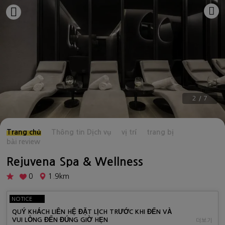
3
/
7
Trang chủ
Thông tin Dịch vụ
vị trí
trang bị
bài review
Rejuvena Spa & Wellness
0
1.9km
NOTICE
QUÝ KHÁCH LIÊN HỆ ĐẶT LỊCH TRƯỚC KHI ĐẾN VÀ
VUI LÒNG ĐẾN ĐÚNG GIỜ HẸN
더보기