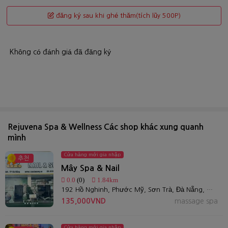
Rejuvena Spa & Wellness Các shop khác xung quanh
mình
Cửa hàng mới gia nhập
추천
Mây Spa & Nail
0.0
(0)
1.84km
192 Hồ Nghinh, Phước Mỹ, Sơn Trà, Đà Nẵng, Việt Nam
135,000VND
massage spa
Cửa hàng mới gia nhập