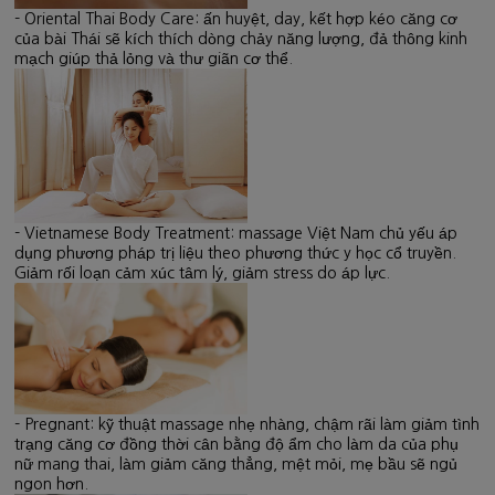
- Oriental Thai Body Care: ấn huyệt, day, kết hợp kéo căng cơ
của bài Thái sẽ kích thích dòng chảy năng lượng, đả thông kinh
mạch giúp thả lỏng và thư giãn cơ thể.
- Vietnamese Body Treatment: massage Việt Nam chủ yếu áp
dụng phương pháp trị liệu theo phương thức y học cổ truyền.
Giảm rối loạn cảm xúc tâm lý, giảm stress do áp lực.
- Pregnant: kỹ thuật massage nhẹ nhàng, chậm rãi làm giảm tình
trạng căng cơ đồng thời cân bằng độ ẩm cho làm da của phụ
nữ mang thai, làm giảm căng thẳng, mệt mỏi, mẹ bầu sẽ ngủ
ngon hơn.