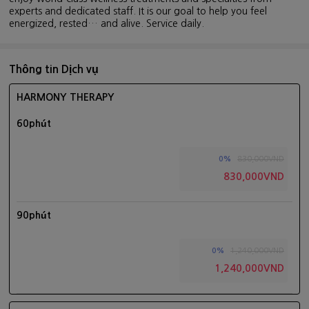
experts and dedicated staff. It is our goal to help you feel
energized, rested… and alive. Service daily.
Thông tin Dịch vụ
HARMONY THERAPY
60phút
830,000VND
0%
830,000VND
90phút
1,240,000VND
0%
1,240,000VND