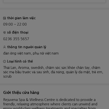
thời gian làm việc
09:00 ~ 22:00
số điện thoại
0236 355 5657
thông tin người quản lý
đàn ông việt nam, phụ nữ việt nam
Loại hình có thể
Thái Lan, Aroma, swedish, chăm sóc sức khỏe chân tay, chăm
sóc mẹ bầu trước và sau sinh, đá nóng, quản lý da mặt, trẻ em,
scrub
Giới thiệu cửa hàng
Rejuvena Spa & Wellness Centre is dedicated to provide a
friendly, relaxing atmosphere where clients can unwind and
enjoy world-class wellness treatments and specialties from