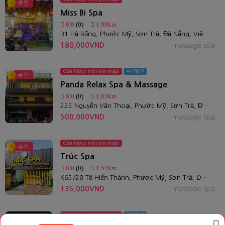
추천
Miss Bi Spa
0.0
(0)
1.98km
31 Hà Bổng, Phước Mỹ, Sơn Trà, Đà Nẵng, Việt Nam
180,000VND
massage spa
Cửa hàng mới gia nhập
주간할인
추천
Panda Relax Spa & Massage
0.0
(0)
1.83km
225 Nguyễn Văn Thoại, Phước Mỹ, Sơn Trà, Đà Nẵng, Việt Nam
500,000VND
massage spa
Cửa hàng mới gia nhập
추천
Trúc Spa
0.0
(0)
1.52km
K65/28 Tô Hiến Thành, Phước Mỹ, Sơn Trà, Đà Nẵng
135,000VND
massage spa
Cửa hàng mới gia nhập
주간할인
추천